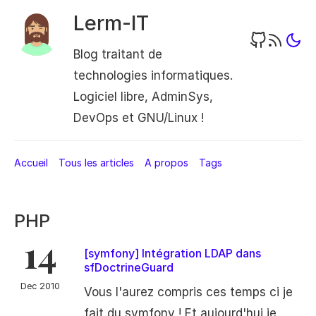
Lerm-IT
Blog traitant de
technologies informatiques.
Logiciel libre, AdminSys,
DevOps et GNU/Linux !
Accueil
Tous les articles
A propos
Tags
PHP
14
[symfony] Intégration LDAP dans
sfDoctrineGuard
Dec 2010
Vous l'aurez compris ces temps ci je
fait du symfony ! Et aujourd'hui je