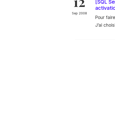
12
[SQL Ser
activati
Sep 2008
Pour fair
J’ai chois