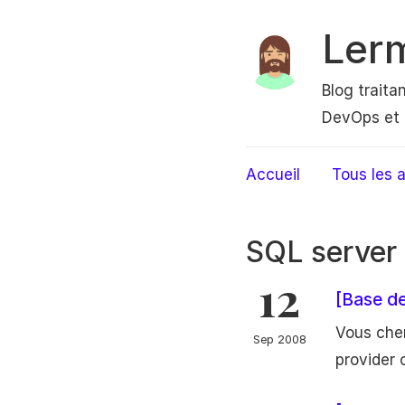
Ler
Blog traita
DevOps et 
Accueil
Tous les a
SQL server
12
[Base de
Vous cher
Sep 2008
provider c