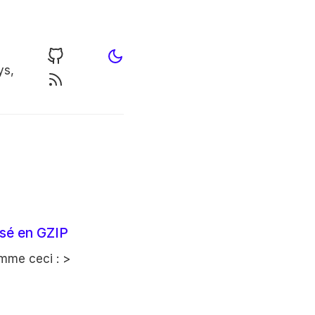
ys,
ssé en GZIP
mme ceci : >