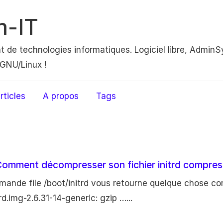
m-IT
nt de technologies informatiques. Logiciel libre, AdminS
GNU/Linux !
rticles
A propos
Tags
Comment décompresser son fichier initrd compre
mande file /boot/initrd vous retourne quelque chose co
rd.img-2.6.31-14-generic: gzip …...