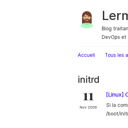
Ler
Blog traita
DevOps et 
Accueil
Tous les a
initrd
11
[Linux] 
Si la com
Nov 2009
/boot/init