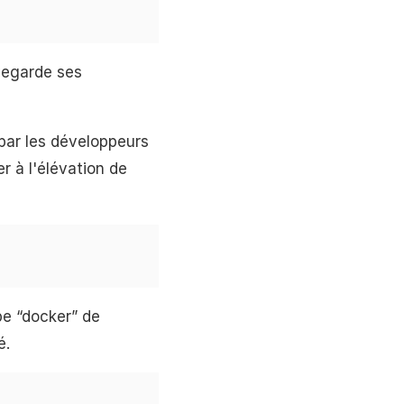
uvegarde ses
t par les développeurs
 à l'élévation de
pe “docker” de
é.