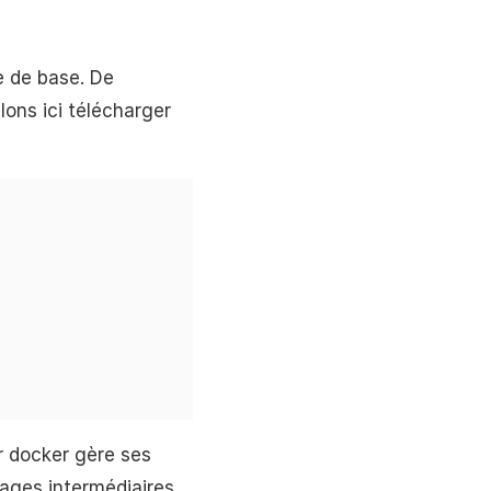
e de base. De
lons ici télécharger
r docker gère ses
ages intermédiaires