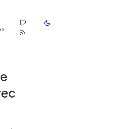
ys,
le
vec