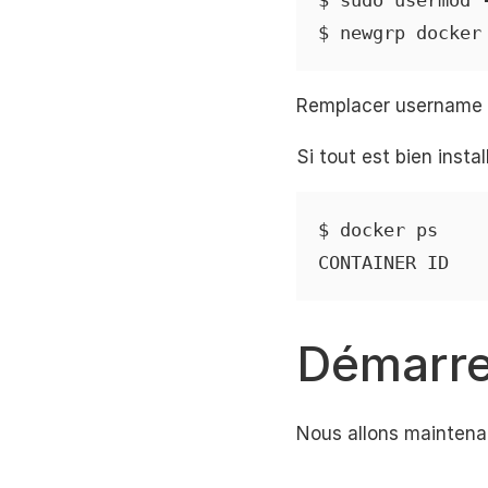
$ sudo usermod -
$ newgrp docker
Remplacer username d
Si tout est bien inst
$ docker ps    

CONTAINER ID   
Démarre
Nous allons maintena