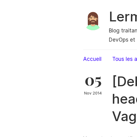
Ler
Blog traita
DevOps et 
Accueil
Tous les a
05
[De
hea
Nov 2014
Vag