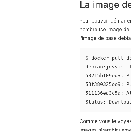
La image d
Pour pouvoir démarrer
nombreuse image de ba
l’image de base debian
$ docker pull de
debian:jessie: 
50215b109eda: Pu
53f380325ee9: Pu
511136ea3c5a: Al
Status: Downloa
Comme vous le voyez 
images hirarchiqueme