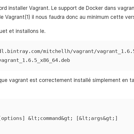
ord installer Vagrant. Le support de Docker dans vagran
 de Vagrant(1) il nous faudra donc au minimum cette ver
t et installons le.
dl.bintray.com/mitchellh/vagrant/vagrant_1.6.5
vagrant_1.6.5_x86_64.deb
 que vagrant est correctement installé simplement en 
[options] &lt;command&gt; [&lt;args&gt;]
