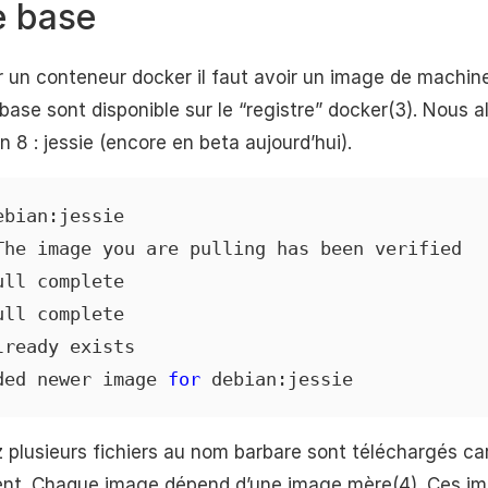
e base
 un conteneur docker il faut avoir un image de machin
se sont disponible sur le “registre” docker(3). Nous al
 8 : jessie (encore en beta aujourd’hui).
bian:jessie

The image you are pulling has been verified

ll complete 

ll complete 

ready exists 

ded newer image 
for
 debian:jessie
plusieurs fichiers au nom barbare sont téléchargés ca
nt. Chaque image dépend d’une image mère(4). Ces im