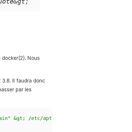
uote&gt;
de docker(2). Nous
3.8. Il faudra donc
asser par les
ain" &gt; /etc/apt/sources.list.d/backport.li