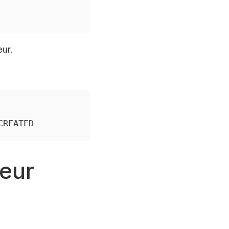
ur.
CREATED             STATUS              PORTS
eur