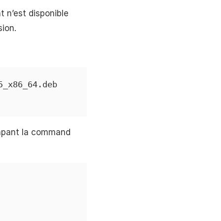
t n’est disponible
sion.
_x86_64.deb

tapant la command