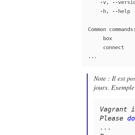
    -v, --versi
    -h, --help 
Common commands:
     box       
     connect   
...
Note : Il est p
jours. Exemple
Vagrant i
Please 
do
...
