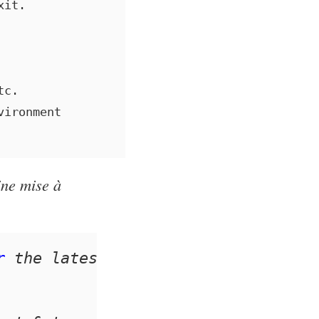
it.

c.

ironment

ine mise à
r
 the latest version.
