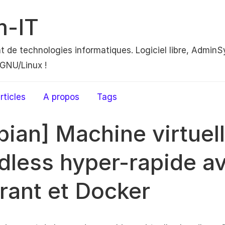
m-IT
nt de technologies informatiques. Logiciel libre, AdminS
GNU/Linux !
rticles
A propos
Tags
bian] Machine virtuel
dless hyper-rapide a
rant et Docker