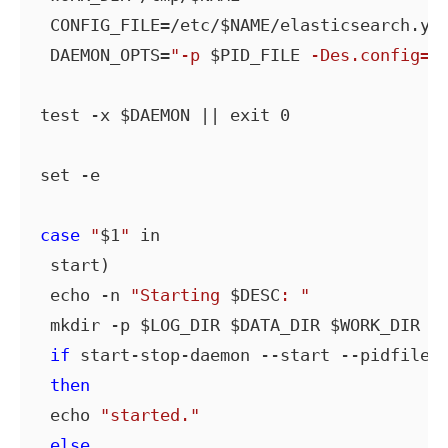
 CONFIG_FILE=/etc/$NAME/elasticsearch.yml
 DAEMON_OPTS=
"-p 
$PID_FILE
 -Des.config=
$
test -x $DAEMON || exit 0

set -e

case
"
$1
"
 in

 start)

 echo -n 
"Starting 
$DESC
: "
 mkdir -p $LOG_DIR $DATA_DIR $WORK_DIR

if
 start-stop-daemon --start --pidfile $
then
 echo 
"started."
else