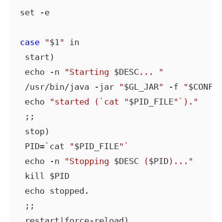
set -e

case
"
$1
"
 in

 start)

 echo -n 
"Starting 
$DESC
... "
 /usr/bin/java -jar 
"
$GL_JAR
"
 -f 
"
$CONFI
 echo 
"started (`cat "
$PID_FILE
"`)."
 ;;

 stop)

 PID=
`
cat 
"
$PID_FILE
"
`
 echo -n 
"Stopping 
$DESC
 (
$PID
)..."
 kill $PID

 echo stopped.

 ;;

 restart|force-reload)
