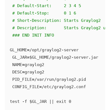
# Default-Start:     2 3 4 5
# Default-Stop:      0 1 6
# Short-Description: Starts Graylog2
# Description:       Starts Graylog2 us
### END INIT INFO
GL_HOME=/opt/graylog2-server

 GL_JAR=$GL_HOME/graylog2-server.jar

 NAME=graylog2

 DESC=graylog2

 PID_FILE=/var/run/graylog2.pid

 CONFIG_FILE=/etc/graylog2.conf

test -f $GL_JAR || exit 0
