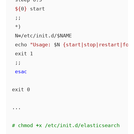
${
0
}
 start

 ;;

 *)

 N=/etc/init.d/$NAME

 echo 
"Usage: 
$N
 {start|stop|restart|for
 exit 1

 ;;

esac
exit 0

...

# chmod +x /etc/init.d/elasticsearch