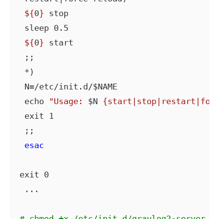
${
0
}
 stop

 sleep 0.5

${
0
}
 start

 ;;

 *)

 N=/etc/init.d/$NAME

 echo 
"Usage: 
$N
 {start|stop|restart|for
 exit 1

 ;;

esac
exit 0

 ...

# chmod +x /etc/init.d/graylog2-server