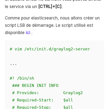
le service via un
[CTRL]
+
[C]
.
Comme pour elasticsearch, nous allons créer un
script LSB de démarrage. Le script utilisé est
disponible
ici
.
# vim /etc/init.d/graylog2-server
...

#! /bin/sh
### BEGIN INIT INFO
# Provides:          Graylog2
# Required-Start:    $all
# Required-Stop:     $all