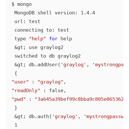
$ mongo

 MongoDB shell version: 1.4.4

 url: test

 connecting to: test

 type 
"help"
for
 help

 &gt; use graylog2

 switched to db graylog2

 &gt; db.addUser(
'graylog'
, 
'mystrongpas
"user"
 : 
"graylog"
"readOnly"
"pwd"
 : 
"3a645a39bef99c8bba9c805e0653624
 }

 &gt; db.auth(
'graylog'
, 
'mystrongpasswo
 1