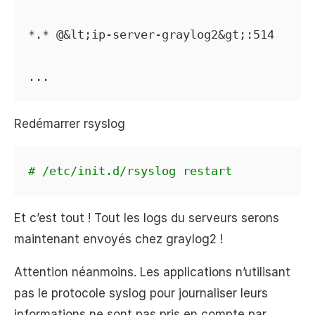
*.* @&lt;ip-server-graylog2&gt;:514

...
Redémarrer rsyslog
# /etc/init.d/rsyslog restart
Et c’est tout ! Tout les logs du serveurs serons
maintenant envoyés chez graylog2 !
Attention néanmoins. Les applications n’utilisant
pas le protocole syslog pour journaliser leurs
informations ne sont pas pris en compte par