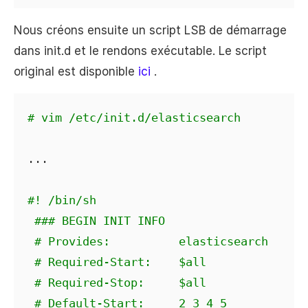
Nous créons ensuite un script LSB de démarrage
dans init.d et le rendons exécutable. Le script
original est disponible
ici
.
# vim /etc/init.d/elasticsearch
...

#! /bin/sh
### BEGIN INIT INFO
# Provides:          elasticsearch
# Required-Start:    $all
# Required-Stop:     $all
# Default-Start:     2 3 4 5