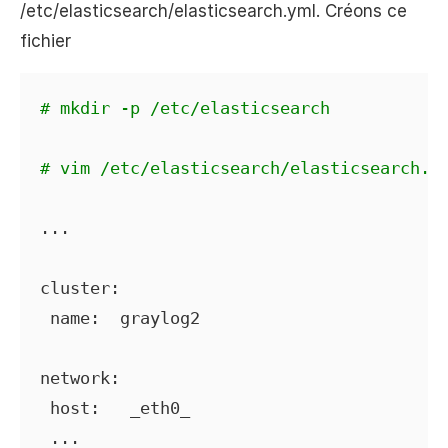
/etc/elasticsearch/elasticsearch.yml. Créons ce
fichier
# mkdir -p /etc/elasticsearch
# vim /etc/elasticsearch/elasticsearch.y
...

cluster:

 name:  graylog2

network:

 host:   _eth0_

 ...