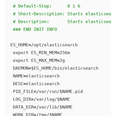
# Default-Stop:      0 1 6
# Short-Description: Starts elasticsear
# Description:       Starts elasticsear
### END INIT INFO
ES_HOME=/opt/elasticsearch

 export ES_MIN_MEM=256m

 export ES_MAX_MEM=2g

 DAEMON=$ES_HOME/bin/elasticsearch

 NAME=elasticsearch

 DESC=elasticsearch

 PID_FILE=/var/run/$NAME.pid

 LOG_DIR=/var/log/$NAME

 DATA_DIR=/var/lib/$NAME

 WORK_DIR=/tmp/$NAME
