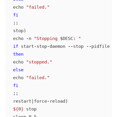
 echo 
"failed."
fi
 ;;

 stop)

 echo -n 
"Stopping 
$DESC
: "
if
 start-stop-daemon --stop --pidfile $P
then
 echo 
"stopped."
else
 echo 
"failed."
fi
 ;;

 restart|force-reload)

${
0
}
 stop

 sleep 0.5
