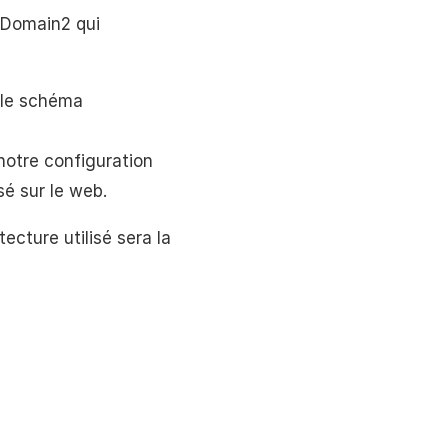
SDomain2 qui
 le schéma
 notre configuration
é sur le web.
ecture utilisé sera la