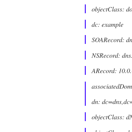
objectClass: d
dc: example
SOARecord: dn
NSRecord: dns
ARecord: 10.0.
associatedDom
dn: dc=dns,dc
objectClass: 