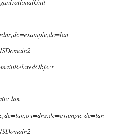
rganizationalUnit
=dns,dc=example,dc=lan
dNSDomain2
omainRelatedObject
in: lan
e,dc=lan,ou=dns,dc=example,dc=lan
dNSDomain2