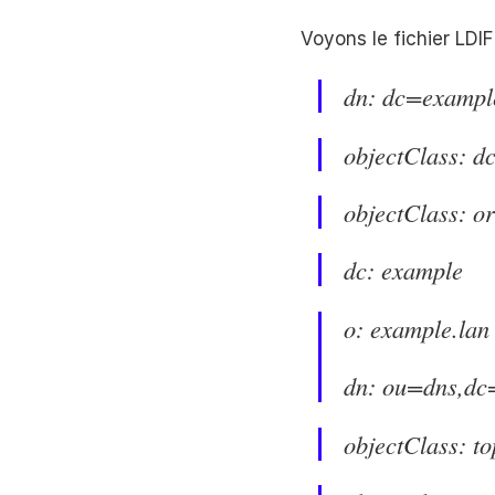
Voyons le fichier LDIF
dn: dc=exampl
objectClass: d
objectClass: o
dc: example
o: example.lan
dn: ou=dns,dc
objectClass: to