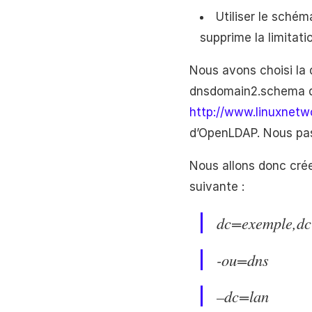
Utiliser le sché
supprime la limitat
Nous avons choisi la
dnsdomain2.schema qu
http://www.linuxnet
d’OpenLDAP. Nous pass
Nous allons donc créer
suivante :
dc=exemple,dc
-ou=dns
–dc=lan