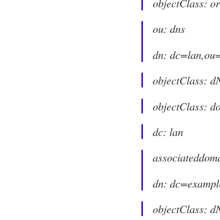
objectClass: o
ou: dns
dn: dc=lan,ou
objectClass: 
objectClass: d
dc: lan
associateddoma
dn: dc=exampl
objectClass: 