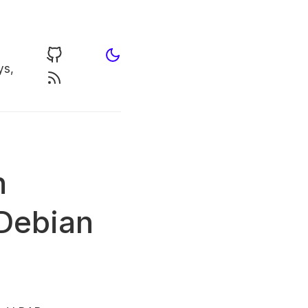
ys,
n
Debian