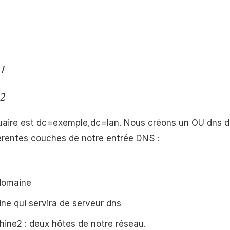
1
2
uaire est dc=exemple,dc=lan. Nous créons un OU dns d
fférentes couches de notre entrée DNS :
 domaine
ine qui servira de serveur dns
ine2 : deux hôtes de notre réseau.