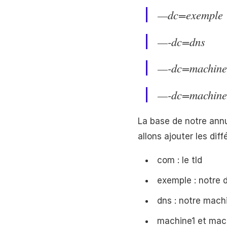
—dc=exemple
—-dc=dns
—-dc=machine
—-dc=machine
La base de notre ann
allons ajouter les di
com : le tld
exemple : notre
dns : notre mach
machine1 et mach