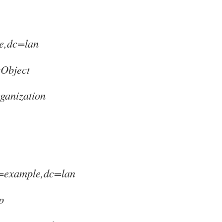
e,dc=lan
cObject
rganization
=example,dc=lan
p