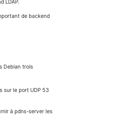
nd LDAP.
 important de backend
s Debian trois
s sur le port UDP 53
rnir à pdns-server les